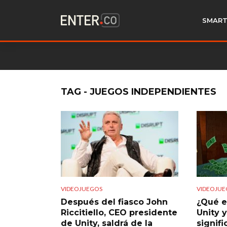
SMART
TAG - JUEGOS INDEPENDIENTES
VIDEOJUEGOS
VIDEOJUE
Después del fiasco John
¿Qué e
Riccitiello, CEO presidente
Unity 
de Unity, saldrá de la
signifi