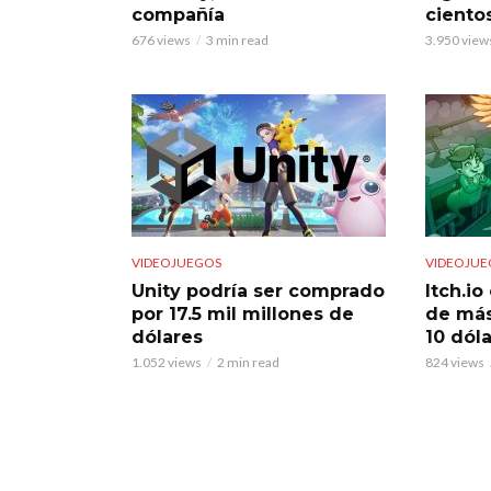
compañía
ciento
676 views
3 min read
3.950 view
VIDEOJUEGOS
VIDEOJUE
Unity podría ser comprado
Itch.i
por 17.5 mil millones de
de más
dólares
10 dól
1.052 views
2 min read
824 views