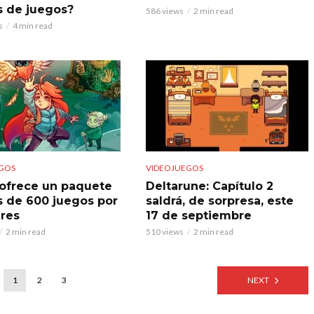
s de juegos?
586 views
2 min read
s
4 min read
GOS
VIDEOJUEGOS
o ofrece un paquete
Deltarune: Capítulo 2
 de 600 juegos por
saldrá, de sorpresa, este
ares
17 de septiembre
2 min read
510 views
2 min read
1
2
3
NEXT