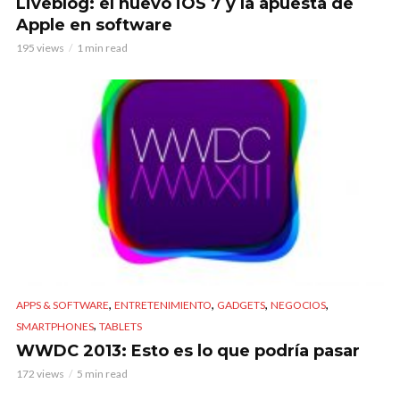
Liveblog: el nuevo iOS 7 y la apuesta de
Apple en software
195 views
1 min read
,
,
,
,
APPS & SOFTWARE
ENTRETENIMIENTO
GADGETS
NEGOCIOS
,
SMARTPHONES
TABLETS
WWDC 2013: Esto es lo que podría pasar
172 views
5 min read