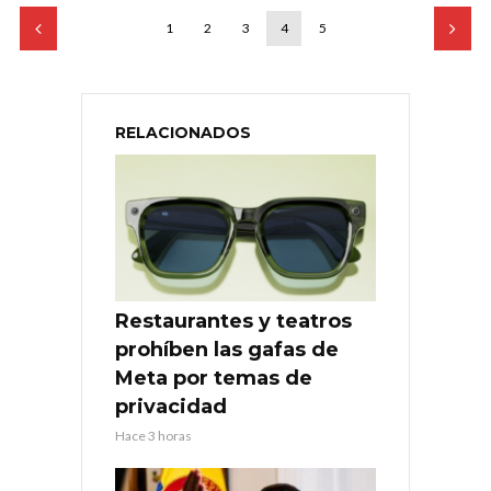
1
2
3
4
5
RELACIONADOS
Restaurantes y teatros
prohíben las gafas de
Meta por temas de
privacidad
Hace 3 horas