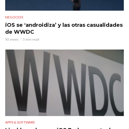
NEGOCIOS
iOS se ‘androidiza’ y las otras casualidades
de WWDC
92 views
5 min read
APPS & SOFTWARE