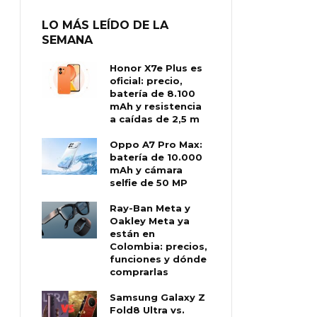
LO MÁS LEÍDO DE LA
SEMANA
Honor X7e Plus es
oficial: precio,
batería de 8.100
mAh y resistencia
a caídas de 2,5 m
Oppo A7 Pro Max:
batería de 10.000
mAh y cámara
selfie de 50 MP
Ray-Ban Meta y
Oakley Meta ya
están en
Colombia: precios,
funciones y dónde
comprarlas
Samsung Galaxy Z
Fold8 Ultra vs.