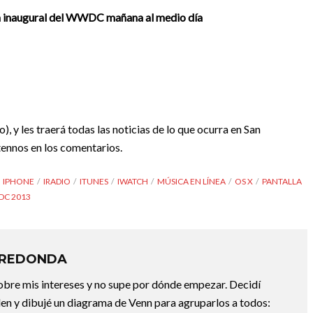
a inaugural del WWDC mañana al medio día
o), y les traerá todas las noticias de lo que ocurra en San
tennos en los comentarios.
IPHONE
IRADIO
ITUNES
IWATCH
MÚSICA EN LÍNEA
OS X
PANTALLA
C 2013
RREDONDA
bre mis intereses y no supe por dónde empezar. Decidí
en y dibujé un diagrama de Venn para agruparlos a todos: