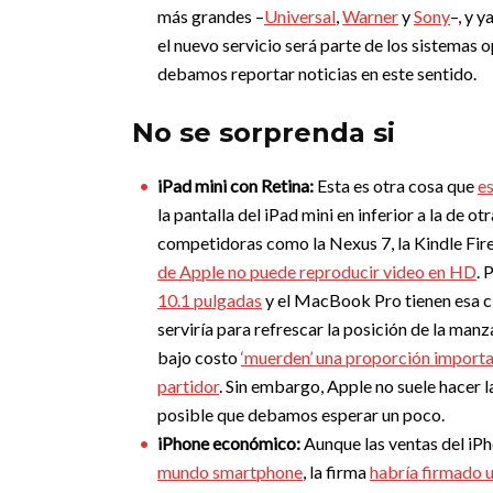
más grandes –
Universal
,
Warner
y
Sony
–, y y
el nuevo servicio será parte de los sistemas
debamos reportar noticias en este sentido.
No se sorprenda si
iPad mini con Retina:
Esta es otra cosa que
es
la pantalla del iPad mini en inferior a la de o
competidoras como la Nexus 7, la Kindle Fir
de Apple no puede reproducir video en HD
. 
10.1 pulgadas
y el MacBook Pro tienen esa cl
serviría para refrescar la posición de la man
bajo costo
‘muerden’ una proporción import
partidor
. Sin embargo, Apple no suele hacer
posible que debamos esperar un poco.
iPhone económico:
Aunque las ventas del iP
mundo smartphone
, la firma
habría firmado 