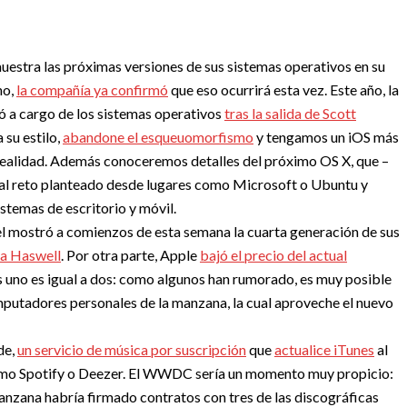
muestra las próximas versiones de sus sistemas operativos en su
ho,
la compañía ya confirmó
que eso ocurrirá esta vez. Este año, la
dó a cargo de los sistemas operativos
tras la salida de Scott
a su estilo,
abandone el esqueuomorfismo
y tengamos un iOS más
realidad. Además conoceremos detalles del próximo OS X, que –
l reto planteado desde lugares como Microsoft o Ubuntu y
stemas de escritorio y móvil.
tel mostró a comienzos de esta semana la cuarta generación de sus
ra Haswell
. Por otra parte, Apple
bajó el precio del actual
 uno es igual a dos: como algunos han rumorado, es muy posible
mputadores personales de la manzana, la cual aproveche el nuevo
de,
un servicio de música por suscripción
que
actualice iTunes
al
omo Spotify o Deezer. El WWDC sería un momento muy propicio:
manzana habría firmado contratos con tres de las discográficas