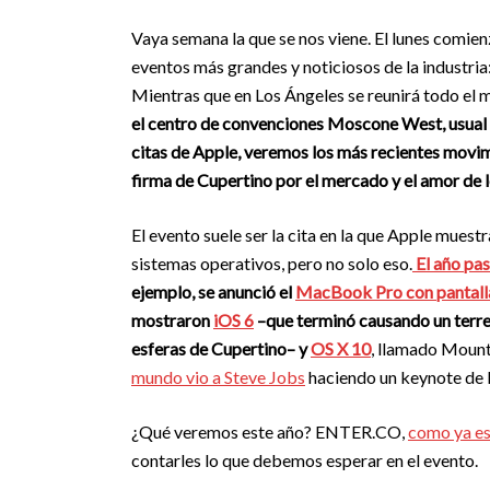
Vaya semana la que se nos viene. El lunes comien
eventos más grandes y noticiosos de la indust
Mientras que en Los Ángeles se reunirá todo el
el centro de convenciones Moscone West, usual 
citas de Apple, veremos los más recientes movim
firma de Cupertino por el mercado y el amor de l
El evento suele ser la cita en la que Apple muest
sistemas operativos, pero no solo eso.
El año pa
ejemplo, se anunció el
MacBook Pro con pantall
mostraron
iOS 6
–que terminó causando un terre
esferas de Cupertino– y
OS X 10
, llamado Mounta
mundo vio a Steve Jobs
haciendo un keynote de l
¿Qué veremos este año? ENTER.CO,
como ya e
contarles lo que debemos esperar en el evento.