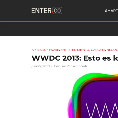
SMART
,
,
,
APPS & SOFTWARE
ENTRETENIMIENTO
GADGETS
NEGOC
WWDC 2013: Esto es lo
junio 9, 2013
José Luis Peñarredonda