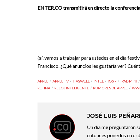
ENTER.CO transmitirá en directo la conferenci
(sí, vamos a trabajar para ustedes en el día festiv
Francisco. ¿Qué anuncios les gustaría ver? Cuén
APPLE
APPLE TV
HASWELL
INTEL
IOS 7
IPAD MINI
RETINA
RELOJ INTELIGENTE
RUMORES DE APPLE
WWD
JOSÉ LUIS PEÑA
Un día me preguntaron so
entonces ponerlos en ord