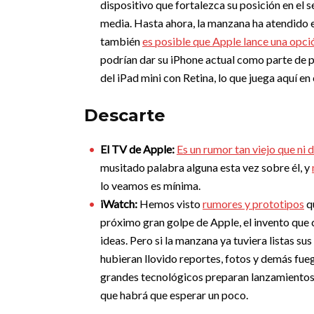
dispositivo que fortalezca su posición en el
media. Hasta ahora, la manzana ha atendido
también
es posible que Apple lance una opc
podrían dar su iPhone actual como parte de p
del iPad mini con Retina, lo que juega aquí e
Descarte
El TV de Apple:
Es un rumor tan viejo que ni 
musitado palabra alguna esta vez sobre él, y
lo veamos es mínima.
iWatch:
Hemos visto
rumores y prototipos
qu
próximo gran golpe de Apple, el invento que c
ideas. Pero si la manzana ya tuviera listas su
hubieran llovido reportes, fotos y demás fueg
grandes tecnológicos preparan lanzamientos m
que habrá que esperar un poco.