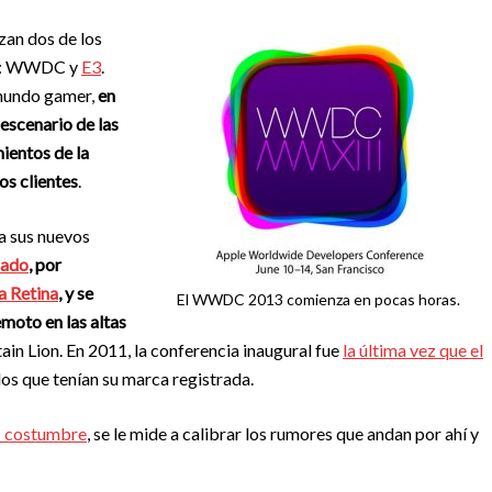
zan dos de los
ria: WWDC y
E3
.
 mundo gamer,
en
escenario de las
ientos de la
os clientes
.
ra sus nuevos
sado
, por
a Retina
, y se
El WWDC 2013 comienza en pocas horas.
moto en las altas
in Lion. En 2011, la conferencia inaugural fue
la última vez que el
os que tenían su marca registrada.
s costumbre
, se le mide a calibrar los rumores que andan por ahí y