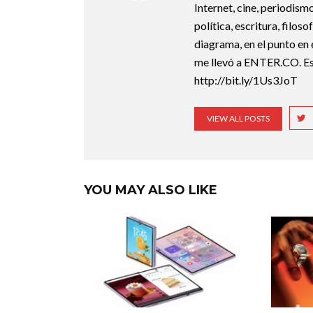
Internet, cine, periodismo
política, escritura, filos
diagrama, en el punto en 
me llevó a ENTER.CO. Est
http://bit.ly/1Us3JoT
VIEW ALL POSTS
YOU MAY ALSO LIKE