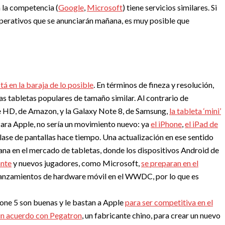
a la competencia (
Google
,
Microsoft
) tiene servicios similares. Si
 operativos que se anunciarán mañana, es muy posible que
tá en la baraja de lo posible
. En términos de fineza y resolución,
tras tabletas populares de tamaño similar. Al contrario de
e HD, de Amazon, y la Galaxy Note 8, de Samsung,
la tableta ‘mini’
Para Apple, no sería un movimiento nuevo: ya
el iPhone
,
el iPad de
ase de pantallas hace tiempo. Una actualización en ese sentido
zana en el mercado de tabletas, donde los dispositivos Android de
ante
y nuevos jugadores, como Microsoft,
se preparan en el
 lanzamientos de hardware móvil en el WWDC, por lo que es
hone 5 son buenas y le bastan a Apple
para ser competitiva en el
un acuerdo con Pegatron
, un fabricante chino, para crear un nuevo