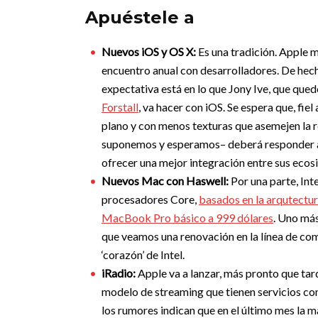
Apuéstele a
Nuevos iOS y OS X:
Es una tradición. Apple 
encuentro anual con desarrolladores. De hec
expectativa está en lo que Jony Ive, que que
Forstall
, va hacer con iOS. Se espera que, fiel 
plano y con menos texturas que asemejen la 
suponemos y esperamos– deberá responder a
ofrecer una mejor integración entre sus ecosi
Nuevos Mac con Haswell:
Por una parte, In
procesadores Core,
basados en la arqutectu
MacBook Pro básico a 999 dólares
. Uno más
que veamos una renovación en la línea de co
‘corazón’ de Intel.
iRadio:
Apple va a lanzar, más pronto que tar
modelo de streaming que tienen servicios c
los rumores indican que en el último mes la 