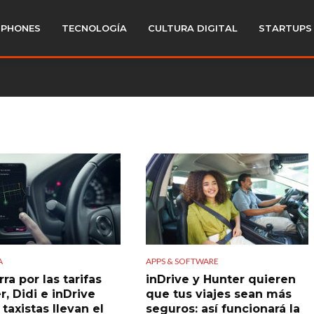
PHONES
TECNOLOGÍA
CULTURA DIGITAL
STARTUPS
A
APPS & SOFTWARE
ra por las tarifas
inDrive y Hunter quieren
, Didi e inDrive
que tus viajes sean más
 taxistas llevan el
seguros: así funcionará la