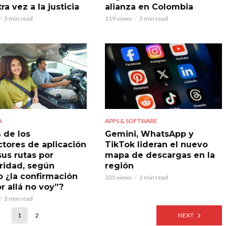
ra vez a la justicia
alianza en Colombia
3 min read
119 views
3 min read
A
APPS & SOFTWARE
 de los
Gemini, WhatsApp y
tores de aplicación
TikTok lideran el nuevo
sus rutas por
mapa de descargas en la
ridad, según
región
o ¿la confirmación
335 views
3 min read
r allá no voy”?
3 min read
1
2
NEXT