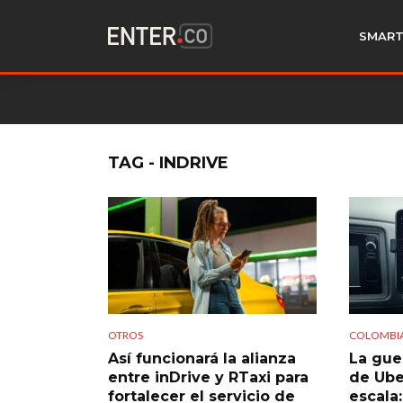
SMART
TAG - INDRIVE
OTROS
COLOMBI
Así funcionará la alianza
La guer
entre inDrive y RTaxi para
de Uber
fortalecer el servicio de
escala: