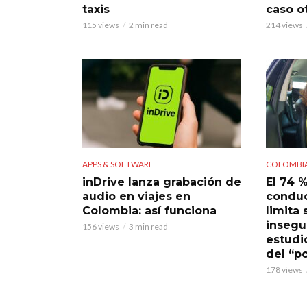
taxis
caso ot
115 views
2 min read
214 views
APPS & SOFTWARE
COLOMBI
inDrive lanza grabación de
El 74 %
audio en viajes en
conduc
Colombia: así funciona
limita 
insegu
156 views
3 min read
estudi
del “po
178 views