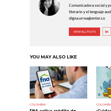
Comunicadora social y pe
literario y el lenguaje au
digna.urrea@enter.co
VIEW ALL POSTS
YOU MAY ALSO LIKE
COLOMBIA
COLOMBI
FNA activa crédito de
¡Cuidad