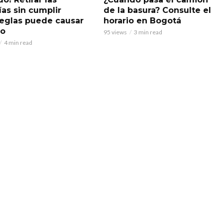
ías sin cumplir
de la basura? Consulte el
reglas puede causar
horario en Bogotá
do
95 views
3 min read
4 min read