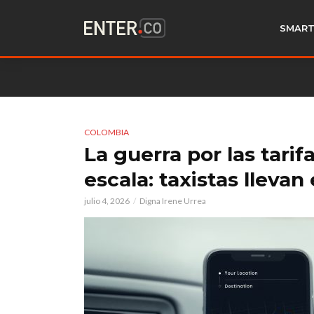
SMART
COLOMBIA
La guerra por las tarif
escala: taxistas llevan 
julio 4, 2026
Digna Irene Urrea