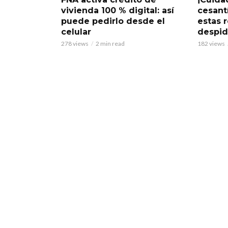
vivienda 100 % digital: así
cesant
puede pedirlo desde el
estas 
celular
despi
278 views
2 min read
182 views