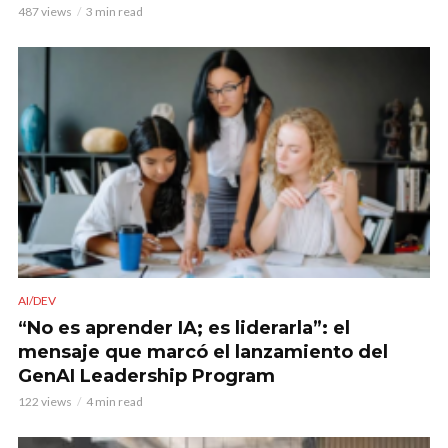
487 views
3 min read
AI/DEV
“No es aprender IA; es liderarla”: el
mensaje que marcó el lanzamiento del
GenAI Leadership Program
122 views
4 min read