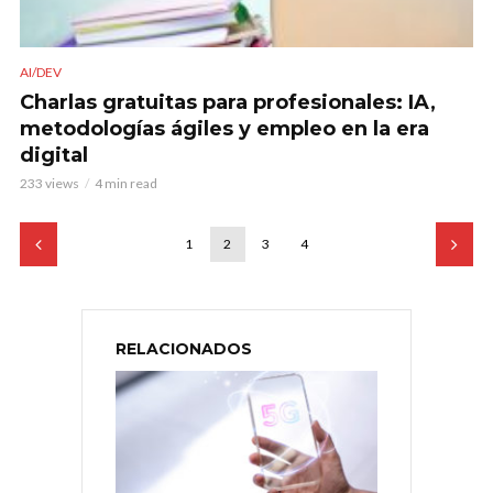
AI/DEV
Charlas gratuitas para profesionales: IA,
metodologías ágiles y empleo en la era
digital
233 views
4 min read
1
2
3
4
RELACIONADOS