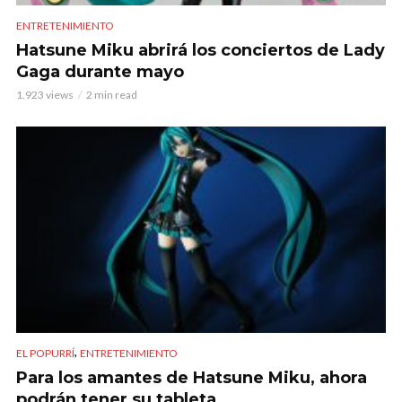
ENTRETENIMIENTO
Hatsune Miku abrirá los conciertos de Lady
Gaga durante mayo
1.923 views
2 min read
,
EL POPURRÍ
ENTRETENIMIENTO
Para los amantes de Hatsune Miku, ahora
podrán tener su tableta