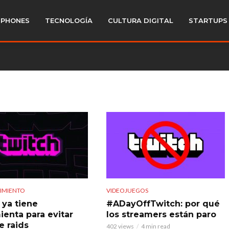
PHONES
TECNOLOGÍA
CULTURA DIGITAL
STARTUPS
IMIENTO
VIDEOJUEGOS
 ya tiene
#ADayOffTwitch: por qué
ienta para evitar
los streamers están paro
e raids
402 views
4 min read