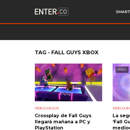
SMART
TAG - FALL GUYS XBOX
VIDEO
VIDEOJUEGOS
VIDEOJUE
Crossplay de Fall Guys
La seg
llegará mañana a PC y
‘Fall G
PlayStation
medio