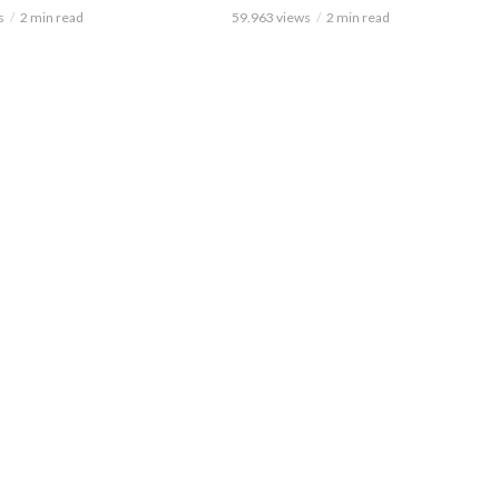
s
2 min read
59.963 views
2 min read