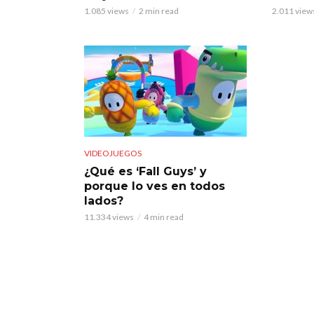
1.085 views
2 min read
2.011 view
VIDEOJUEGOS
¿Qué es ‘Fall Guys’ y
porque lo ves en todos
lados?
11.334 views
4 min read