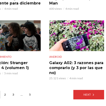
gente para diciembre
Man
s
4 min read
600 views
4 min read
IMIENTO
ANDROID
ción: Stranger
Galaxy A02: 3 razones para
 4 (volumen 1)
comprarlo (y 3 por las que
no)
s
5 min read
25.121 views
4 min read
2
3
…
5
NEXT