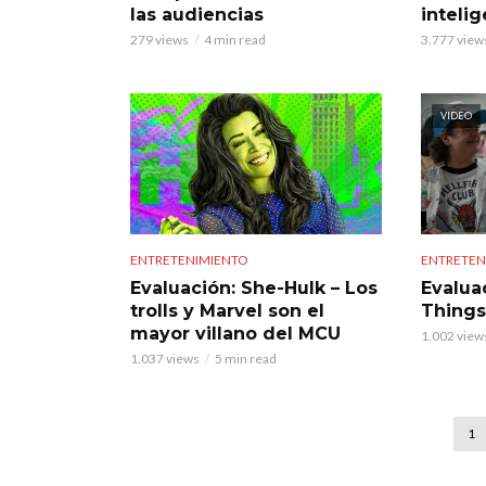
las audiencias
inteli
279 views
4 min read
3.777 view
VIDEO
ENTRETENIMIENTO
ENTRETEN
Evaluación: She-Hulk – Los
Evalua
trolls y Marvel son el
Things
mayor villano del MCU
1.002 view
1.037 views
5 min read
1