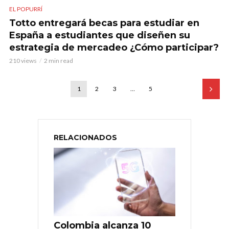
EL POPURRÍ
Totto entregará becas para estudiar en
España a estudiantes que diseñen su
estrategia de mercadeo ¿Cómo participar?
210 views
2 min read
1
2
3
…
5
RELACIONADOS
Colombia alcanza 10