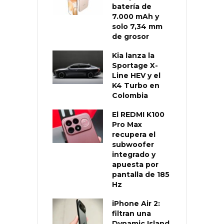
batería de
7.000 mAh y
solo 7,34 mm
de grosor
Kia lanza la
Sportage X-
Line HEV y el
K4 Turbo en
Colombia
El REDMI K100
Pro Max
recupera el
subwoofer
integrado y
apuesta por
pantalla de 185
Hz
iPhone Air 2:
filtran una
Dynamic Island