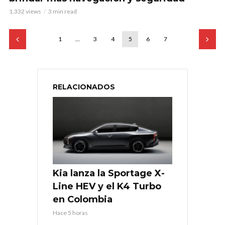
1.332 views
3 min read
1
…
3
4
5
6
7
RELACIONADOS
Kia lanza la Sportage X-
Line HEV y el K4 Turbo
en Colombia
Hace 5 horas