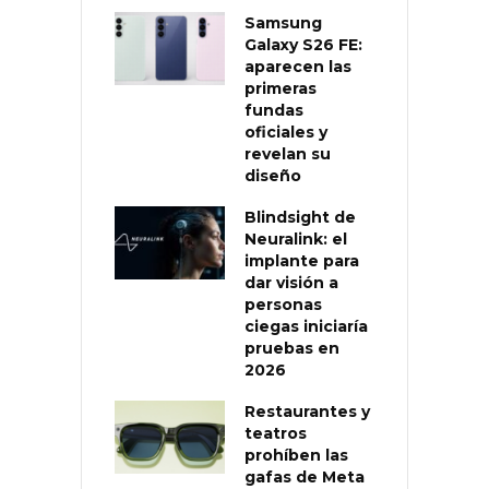
Samsung
Galaxy S26 FE:
aparecen las
primeras
fundas
oficiales y
revelan su
diseño
Blindsight de
Neuralink: el
implante para
dar visión a
personas
ciegas iniciaría
pruebas en
2026
Restaurantes y
teatros
prohíben las
gafas de Meta