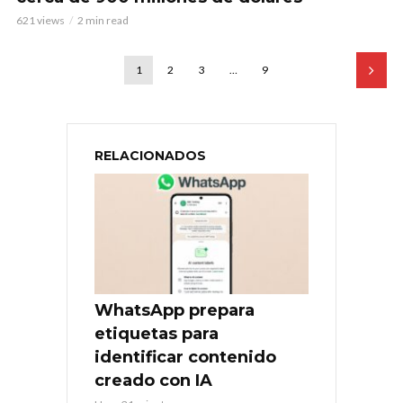
621 views
2 min read
1
2
3
…
9
RELACIONADOS
WhatsApp prepara
etiquetas para
identificar contenido
creado con IA