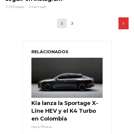
7.570 views
2 min read
1
2
RELACIONADOS
Kia lanza la Sportage X-
Line HEV y el K4 Turbo
en Colombia
Hace 9 horas