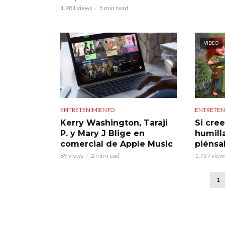
1.981 views
5 min read
VIDEO
ENTRETENIMIENTO
ENTRETEN
Kerry Washington, Taraji
Si cre
P. y Mary J Blige en
humill
comercial de Apple Music
piénsa
89 views
2 min read
1.737 view
1