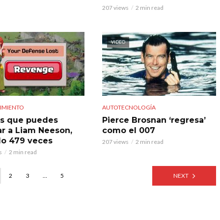
207 views
2 min read
VIDEO
IMIENTO
AUTOTECNOLOGÍA
es que puedes
Pierce Brosnan ‘regresa’
ar a Liam Neeson,
como el 007
lo 479 veces
207 views
2 min read
s
2 min read
2
3
…
5
NEXT