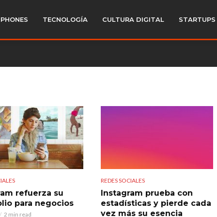
PHONES
TECNOLOGÍA
CULTURA DIGITAL
STARTUPS
IALES
REDES SOCIALES
ram refuerza su
Instagram prueba con
olio para negocios
estadísticas y pierde cada
vez más su esencia
2 min read