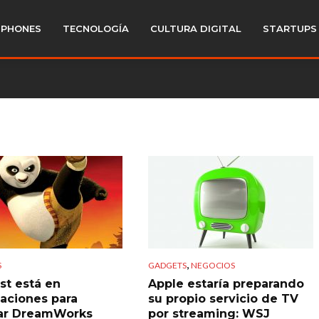
PHONES
TECNOLOGÍA
CULTURA DIGITAL
STARTUPS
,
S
GADGETS
NEGOCIOS
t está en
Apple estaría preparando
aciones para
su propio servicio de TV
ar DreamWorks
por streaming: WSJ