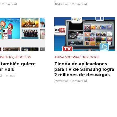
2 min read
104 views
2 min read
,
,
IMIENTO
NEGOCIOS
APPS & SOFTWARE
NEGOCIOS
 también quiere
Tienda de aplicaciones
r Hulu
para TV de Samsung logra
2 millones de descargas
2 min read
659 views
2 min read