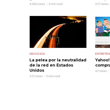
4.426 views
3 min read
217 views
NEGOCIOS
ENTRETEN
La pelea por la neutralidad
Yahoo!
de la red en Estados
compra
Unidos
67 views
172 views
3 min read