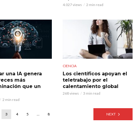
4.027 views
2 min read
CIENCIA
ar una IA genera
Los científicos apoyan el
veces más
teletrabajo por el
inación que un
calentamiento global
268 views
3 min read
2 min read
3
4
5
…
8
NEXT