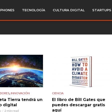
PHONES
TECNOLOGÍA
CULTURA DIGITAL
STARTUPS
,
DORES
INNOVACIÓN
CIENCIA
eta Tierra tendrá un
El libro de Bill Gates que
 digital
puedes descargar gratis
aquí
s
2 min read