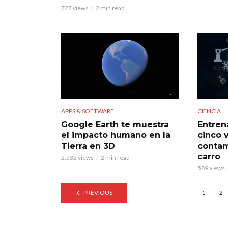
727 views
2 min read
APPS & SOFTWARE
CIENCIA
Google Earth te muestra
Entren
el impacto humano en la
cinco 
Tierra en 3D
contam
carro
2.532 views
2 min read
589 views
PREVIOUS
1
2