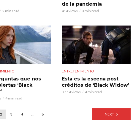
de la pandemia
2 min read
414 views
3 min read
IMIENTO
ENTRETENIMIENTO
eguntas que nos
Esta es la escena post
iertas ‘Black
créditos de ‘Black Widow’
’
3.114 views
4 min read
s
4 min read
2
3
4
…
8
NEXT