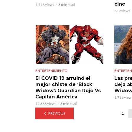
cine
1.518 views
3 min read
839 views
ENTRETENIMIENTO
ENTRETEN
El COVID 19 arruinó el
Las pr
mejor chiste de ‘Black
deja ab
Widow’: Guardián Rojo Vs
Widow
Capitán América
1.766 view
17.368 views
3 min read
PREVIOUS
1