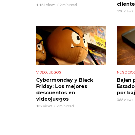
client
1.181 views
2 min read
120 views
VIDEOJUEGOS
NEGOCIO
Cybermonday y Black
Bajan 
Friday: Los mejores
Estado
descuentos en
por ba
videojuegos
366 views
132 views
2 min read