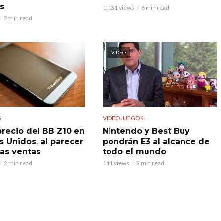
es
1.131 views
6 min read
2 min read
VIDEO
S
VIDEOJUEGOS
precio del BB Z10 en
Nintendo y Best Buy
s Unidos, al parecer
pondrán E3 al alcance de
jas ventas
todo el mundo
2 min read
111 views
2 min read