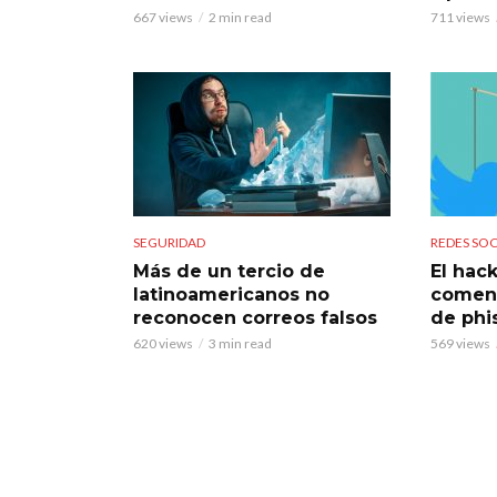
667 views
2 min read
711 views
SEGURIDAD
REDES SOC
Más de un tercio de
El hac
latinoamericanos no
comenz
reconocen correos falsos
de phi
620 views
3 min read
569 views