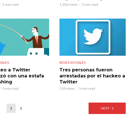
2 min read
1.036 views
3 min read
IALES
REDES SOCIALES
keo a Twitter
Tres personas fueron
ó con una estafa
arrestadas por el hackeo a
shing
Twitter
3 min read
518 views
3 min read
1
2
NEXT