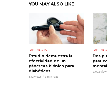
YOU MAY ALSO LIKE
SALUD DIGITAL
SALUD DIG
Estudio demuestra la
Dos pl
efectividad de un
para c
páncreas biónico para
menta
diabéticos
1.022 view
332 views
3 min read