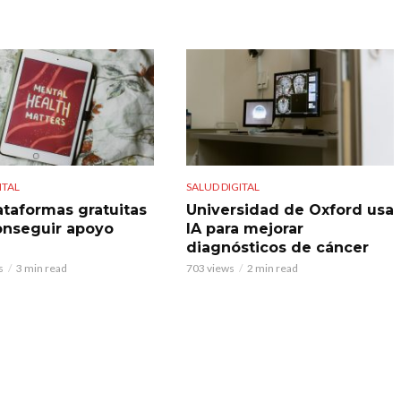
ITAL
SALUD DIGITAL
ataformas gratuitas
Universidad de Oxford usa
onseguir apoyo
IA para mejorar
l
diagnósticos de cáncer
s
3 min read
703 views
2 min read