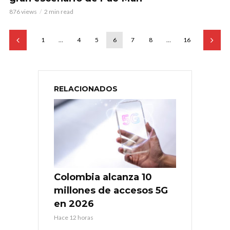
876 views
2 min read
1
…
4
5
6
7
8
…
16
RELACIONADOS
Colombia alcanza 10
millones de accesos 5G
en 2026
Hace 12 horas