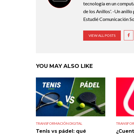
tecnología en un computa
de los Anillos'. -Un anill
Estudié Comunicación Soc
VIEW ALL POSTS
YOU MAY ALSO LIKE
TRANSFORMACIÓN DIGITAL
TRANSFOR
Tenis vs pádel: qué
¿Cuent