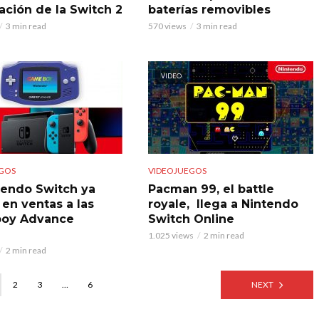
ación de la Switch 2
baterías removibles
3 min read
570 views
3 min read
VIDEO
GOS
VIDEOJUEGOS
tendo Switch ya
Pacman 99, el battle
 en ventas a las
royale, llega a Nintendo
oy Advance
Switch Online
1.025 views
2 min read
2 min read
2
3
…
6
NEXT