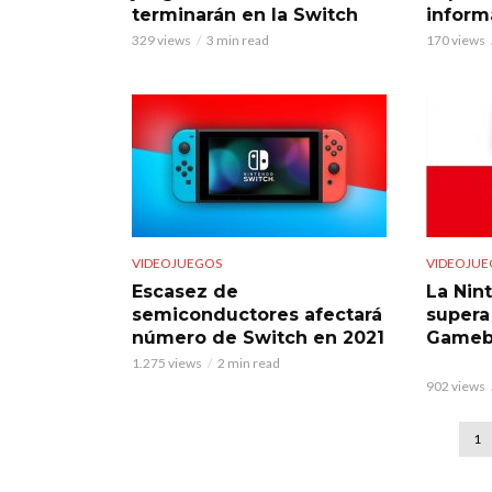
terminarán en la Switch
inform
329 views
3 min read
170 views
VIDEOJUEGOS
VIDEOJUE
Escasez de
La Nin
semiconductores afectará
supera
número de Switch en 2021
Gameb
1.275 views
2 min read
902 views
1