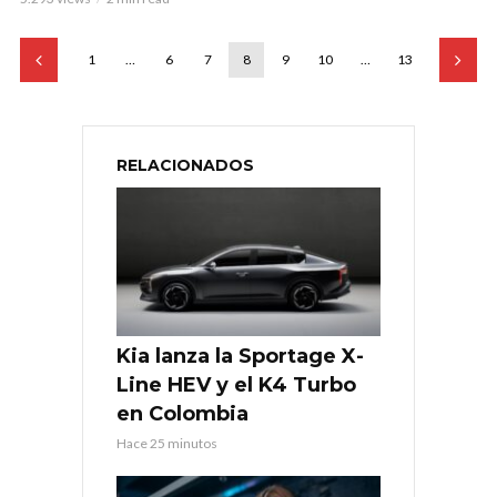
1
…
6
7
8
9
10
…
13
RELACIONADOS
Kia lanza la Sportage X-
Line HEV y el K4 Turbo
en Colombia
Hace 25 minutos