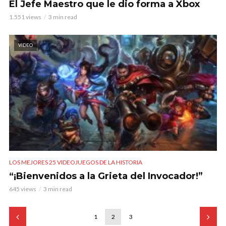
El Jefe Maestro que le dio forma a Xbox
1.551 views
3 min read
VIDEO
LOS MEJORES 25 VIDEOJUEGOS DE LA HISTORIA
“¡Bienvenidos a la Grieta del Invocador!”
645 views
3 min read
1
2
3