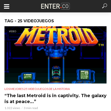
TAG - 25 VIDEOJUEGOS
VIDEO
LOS MEJORES 25 VIDEOJUEGOS DE LA HISTORIA
“The last Metroid is in captivity. The galaxy
is at peace…”
1.322 views
3 min read