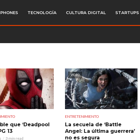
PHONES
TECNOLOGÍA
CULTURA DIGITAL
STARTUPS
VIDEO
IMIENTO
ENTRETENIMIENTO
ible que ‘Deadpool
La secuela de ‘Battle
PG 13
Angel: La última guerrera’
no es segura
s
3 min read