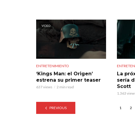
VIDEO
ENTRETENIMIENTO
ENTRETEN
‘Kings Man: el Origen’
La próx
estrena su primer teaser
sería d
Scott
637 views
2 min read
1.363 view
PREVIOUS
1
2