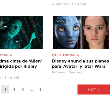
6.054 views
4 min read
VIDEO
IMIENTO
ENTRETENIMIENTO
ima cinta de ‘Alien’
Disney anuncia sus planes
irigida por Ridley
para ‘Avatar’ y ‘Star Wars’
865 views
3 min read
s
3 min read
3
4
5
…
8
NEXT