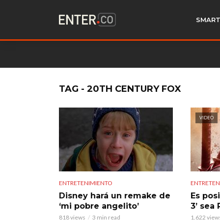
SMART
TAG - 20TH CENTURY FOX
VIDEO
ENTRETENIMIENTO
ENTRETEN
Disney hará un remake de
Es pos
‘mi pobre angelito’
3’ sea 
818 views
3 min read
1.622 view