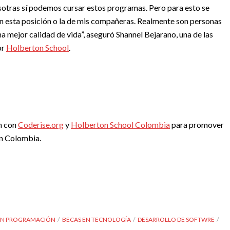
otras sí podemos cursar estos programas. Pero para esto se
en esta posición o la de mis compañeras. Realmente son personas
na mejor calidad de vida”, aseguró Shannel Bejarano, una de las
or
Holberton School
.
n con
Coderise.org
y
Holberton School Colombia
para promover
n Colombia.
EN PROGRAMACIÓN
BECAS EN TECNOLOGÍA
DESARROLLO DE SOFTWRE