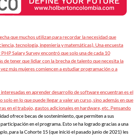
fecha que muchos utilizan para recordar la necesidad que
ncia, tecnología, ingeniería y matemáticas). Una encuesta
 PHP Salary Survey encontró que solo una de cada 10
 de tener que lidiar con la brecha de talento que necesita la
 vez más mujeres comiencen a estudiar programación o a
 interesadas en aprender desarrollo de software encuentran es el
o solo en lo que puede llegar a valer un curso, sino además en que
s en el trabajo, gastos adicionales en hardware, etc. Pensando
lidad ofrece becas de sostenimiento, que permiten a sus
 participación en el programa. Esto se ha logrado gracias a una
o, para la Cohorte 15 (que inició el pasado junio de 2021) les