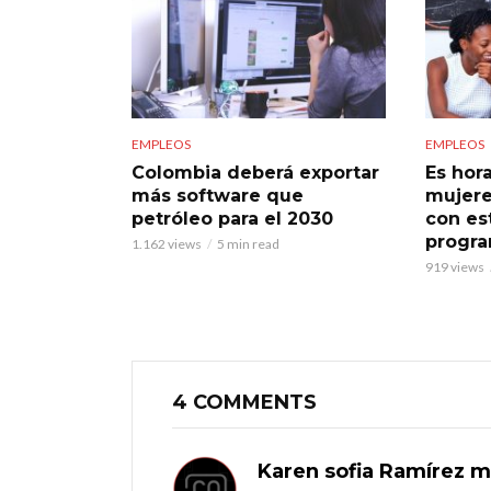
EMPLEOS
EMPLEOS
Colombia deberá exportar
Es hor
más software que
mujere
petróleo para el 2030
con es
progra
1.162 views
5 min read
919 views
4 COMMENTS
Karen sofia Ramírez m