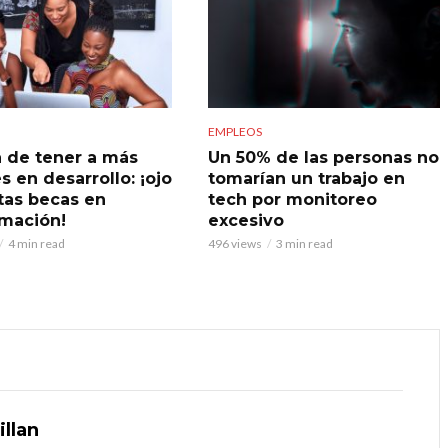
EMPLEOS
a de tener a más
Un 50% de las personas no
s en desarrollo: ¡ojo
tomarían un trabajo en
tas becas en
tech por monitoreo
mación!
excesivo
4 min read
496 views
3 min read
illan