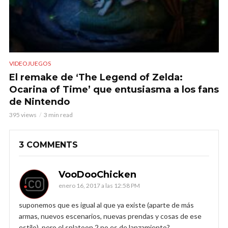
VIDEOJUEGOS
El remake de ‘The Legend of Zelda:
Ocarina of Time’ que entusiasma a los fans
de Nintendo
395 views
3 min read
3 COMMENTS
VooDooChicken
enero 16, 2017 a las 12:58 PM
suponemos que es igual al que ya existe (aparte de más
armas, nuevos escenarios, nuevas prendas y cosas de ese
estilo), pero el splatoon 2 no es de lanzamiento?