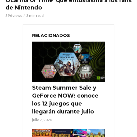
Ocarina of Time’ que entusiasma a los fans
de Nintendo
396 views
3 min read
RELACIONADOS
Steam Summer Sale y
GeForce NOW: conoce
los 12 juegos que
llegarán durante julio
julio 7, 2026