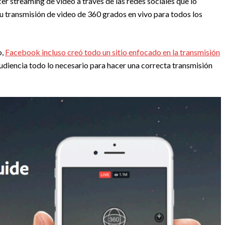
r streaming de video a través de las redes sociales que lo
u transmisión de video de 360 grados en vivo para todos los
o,
Facebook incluso creó todo un sitio enfocado en la transmisión
audiencia todo lo necesario para hacer una correcta transmisión