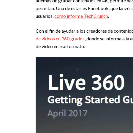
además de grabar contenidos en 4K, permite hace
permitan. Una de estas es Facebook, que lanzó s
usuarios,
como informa TechCrunch
.
Con el fin de ayudar a los creadores de contenid
de videos en 360 grados
, donde se informa a la 
de video en ese formato.