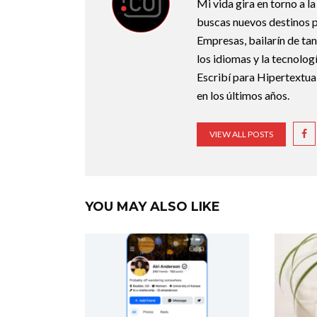
Mi vida gira en torno a 
buscas nuevos destinos p
Empresas, bailarín de ta
los idiomas y la tecnolo
Escribí para Hipertextual
en los últimos años.
VIEW ALL POSTS
YOU MAY ALSO LIKE