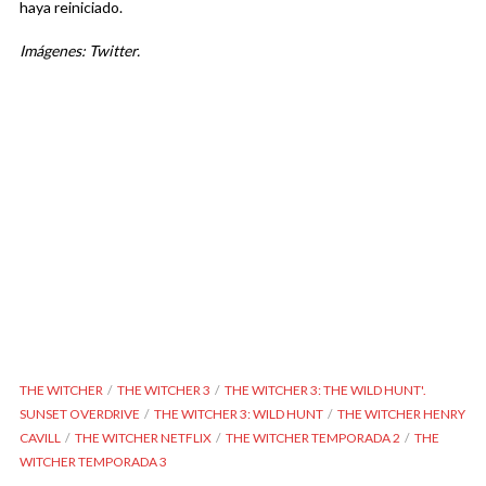
haya reiniciado.
Imágenes: Twitter.
THE WITCHER
THE WITCHER 3
THE WITCHER 3: THE WILD HUNT'.
SUNSET OVERDRIVE
THE WITCHER 3: WILD HUNT
THE WITCHER HENRY
CAVILL
THE WITCHER NETFLIX
THE WITCHER TEMPORADA 2
THE
WITCHER TEMPORADA 3