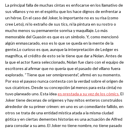
La principal falla de muchas cintas es enfocarse en los llamativo de
sus villanos y no en el espíritu que los hace dignos de enfrentar a
un héroe. En el caso del Joker, lo importante no es su risa (como
cree Leto), ni lo extraño de sus tics, ni la pintura en su rostro o
mucho menos su permanente sonrisa y maquillaje. Lo más
memorable del Guasón es que es un símbolo. Y, como mencionó
algún enmascarado, eso es lo que se queda en la mente de la
gente.
Lo curioso es que, aunque la interpretación de Ledger es
magnífica, el crédito de esto se le tiene que dar a Nolan. Antes de
la que el actor fuera seleccionado, Nolan fue claro con el equipo de
escritores al afirmar que no quería que el pasado del villano fuera
explorado. “Tiene que ser omnipresente”, afirmó en su momento.
Por eso el payaso nunca contesta con la verdad sobre el origen de
sus cicatrices. Desde su concepción (al menos para esta cinta) no
tuvo planeado uno.
Esta idea
es prestada a su vez de los cómics.
El
Joker tiene decenas de orígenes y hay mitos enteros construidos
alrededor de su primer crimen: en uno es un comediante fallido, en
otros se trata de una entidad mística atada a la misma ciudad
gótica y en ciertas dementes historias es una actuación de Alfred
para consolar a su amo. El Joker no tiene nombre, no tiene pasado