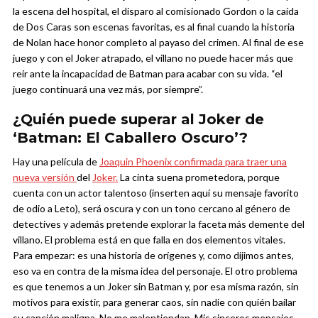
la escena del hospital, el disparo al comisionado Gordon o la caída
de Dos Caras son escenas favoritas, es al final cuando la historia
de Nolan hace honor completo al payaso del crimen. Al final de ese
juego y con el Joker atrapado, el villano no puede hacer más que
reír ante la incapacidad de Batman para acabar con su vida. “el
juego continuará una vez más, por siempre”.
¿Quién puede superar al Joker de
‘Batman: El Caballero Oscuro’?
Hay una película de
Joaquin Phoenix confirmada para traer una
nueva versión
del
Joker.
La cinta suena prometedora, porque
cuenta con un actor talentoso (inserten aquí su mensaje favorito
de odio a Leto), será oscura y con un tono cercano al género de
detectives y además pretende explorar la faceta más demente del
villano.
El problema está en que falla en dos elementos vitales.
Para empezar: es una historia de orígenes y, como dijimos antes,
eso va en contra de la misma idea del personaje. El otro problema
es que tenemos a un Joker sin Batman y, por esa misma razón, sin
motivos para existir, para generar caos, sin nadie con quién bailar
su canción maligna.
No me malentiendan. Mis sinceros mensajes