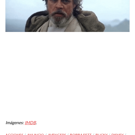
Imágenes:
IMDB
.
ACCIONES
ANUNCIO
AVENGERS
BOBBA FETT
BUCKY
DISNEY