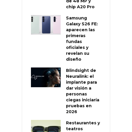
de 48 MP y
chip A20 Pro
Samsung
Galaxy S26 FE:
aparecen las
primeras
fundas
oficiales y
revelan su
diseño
Blindsight de
Neuralink: el
implante para
dar visión a
personas
ciegas iniciaría
pruebas en
2026
Restaurantes y
teatros