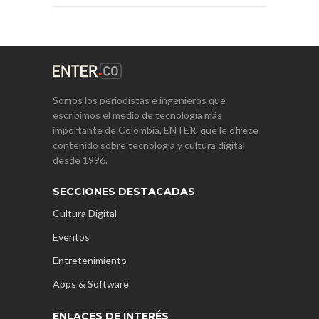
Somos los periodistas e ingenieros que
escribimos el medio de tecnología más
importante de Colombia, ENTER, que le ofrece
contenido sobre tecnología y cultura digital
desde 1996.
SECCIONES DESTACADAS
Cultura Digital
Eventos
Entretenimiento
Apps & Software
ENLACES DE INTERÉS