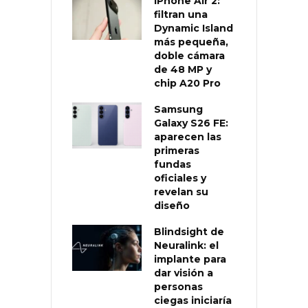
iPhone Air 2:
filtran una
Dynamic Island
más pequeña,
doble cámara
de 48 MP y
chip A20 Pro
Samsung
Galaxy S26 FE:
aparecen las
primeras
fundas
oficiales y
revelan su
diseño
Blindsight de
Neuralink: el
implante para
dar visión a
personas
ciegas iniciaría