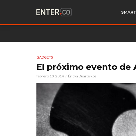
SMART
GADGETS
El próximo evento de 
febrero 10, 2014
Éricka Duarte Roa