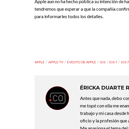
Apple aun no ha hecho pública su intención de h
tendremos que esperar a que la compañía confi
para informarles todos los detalles.
APPLE
APPLE TV
EVENTO DE APPLE
IOS
IOS 7
IOS 7
ÉRICKA DUARTE 
Antes que nada, debo con
me topé con ella me enam
trabajo y mi casa desde 
oficio y la profesión que
Me apasiona el tema del f