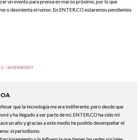
acer un evento para prensa en marzo próximo, por lo que
rme o desmienta el rumor. En ENTER.CO estaremos pendientes
.1
SUCESOR IOS 7
ROA
fesar que la tecnología me era indiferente, pero desde que
oré y ha llegado a ser parte de mí. ENTER.CO ha sido mi
hace un año y gracias a este medio he podido desempeñar el
 amo: el periodismo.
uncionamiento y la influencia que tienen las redes sociales