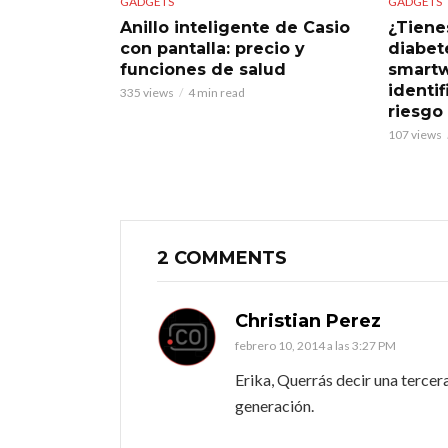
GADGETS
GADGETS
Anillo inteligente de Casio
¿Tiene
con pantalla: precio y
diabet
funciones de salud
smart
identif
335 views
4 min read
riesgo
107 views
2 COMMENTS
Christian Perez
febrero 10, 2014 a las 3:27 PM
Erika, Querrás decir una tercer
generación.