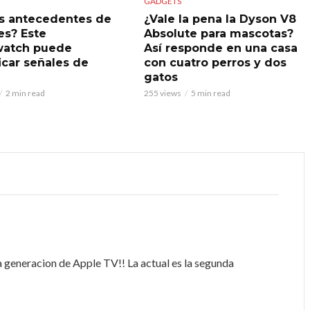
GADGETS
s antecedentes de
¿Vale la pena la Dyson V8
es? Este
Absolute para mascotas?
watch puede
Así responde en una casa
icar señales de
con cuatro perros y dos
gatos
2 min read
255 views
5 min read
a generacion de Apple TV!! La actual es la segunda