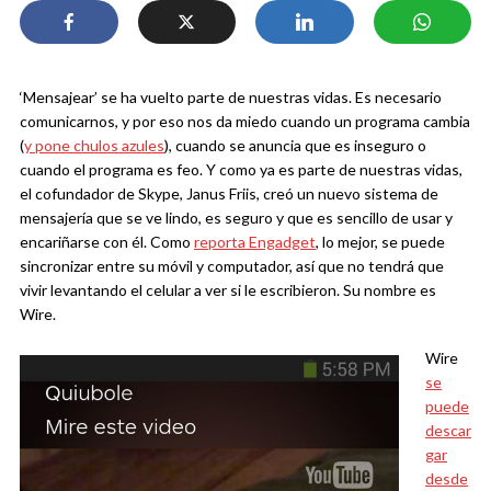
‘Mensajear’ se ha vuelto parte de nuestras vidas. Es necesario
comunicarnos, y por eso nos da miedo cuando un programa cambia
(
y pone chulos azules
), cuando se anuncia que es inseguro o
cuando el programa es feo. Y como ya es parte de nuestras vidas,
el cofundador de Skype, Janus Friis, creó un nuevo sistema de
mensajería que se ve lindo, es seguro y que es sencillo de usar
y
encariñarse con él. Como
reporta Engadget
, lo mejor, se puede
sincronizar entre su móvil y computador, así que no tendrá que
vivir levantando el celular a ver si le escribieron. Su nombre es
Wire.
Wire
se
puede
descar
gar
desde