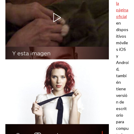
la
página
oficial
en
dispos
itivos
móvile
s iOS
y
Androi
d,
tambi
én
tiene
versió
n de
escrit
orio
para
compu