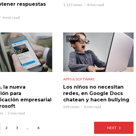
btener respuestas
1.123 views
4 min read
4 min read
VIDEO
APPS & SOFTWARE
, la nueva
Los niños no necesitan
ción para
redes, en Google Docs
cación empresarial
chatean y hacen bullying
rosoft
269 views
4 min read
ws
2 min read
2
3
…
6
NEXT