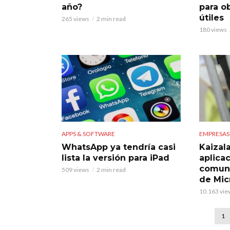
año?
para o
útiles
265 views
2 min read
180 views
APPS & SOFTWARE
EMPRESAS
WhatsApp ya tendría casi
Kaizala
lista la versión para iPad
aplica
comuni
509 views
2 min read
de Mic
10.163 vie
1