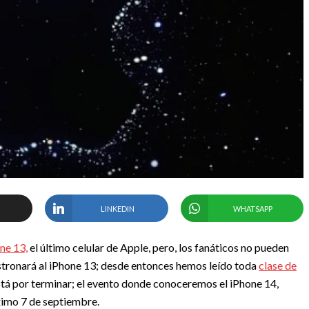
LINKEDIN
WHATSAPP
ne 13,
el último celular de Apple, pero, los fanáticos no pueden
estronará al iPhone 13; desde entonces hemos leído toda
clase de
está por terminar; el evento donde conoceremos el iPhone 14,
ximo 7 de septiembre.