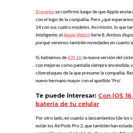
El evento
se confirmó luego de que Apple enviara
con el logo de la compañía. Pero ¿qué esperamos
14 con sus cuatro modelos. Así mismo, lo que ta
inteligente, el
Apple Watch
Serie 8. Ambos dispos
porqué veremos también novedades en cuanto al
Sí, hablamos de
iOS 16
, la nueva versión del si
con mejoras como pantalla siempre encendida, vi
ciberataques de la que presume la compañía. Resp
nuevo hermano mayor con el apellido ‘Pro’.
Te puede interesar:
Con iOS 16
batería de tu celular
Por otro lado, en cuanto a lanzamientos (de los 
están los AirPods Pro 2, que también han estado