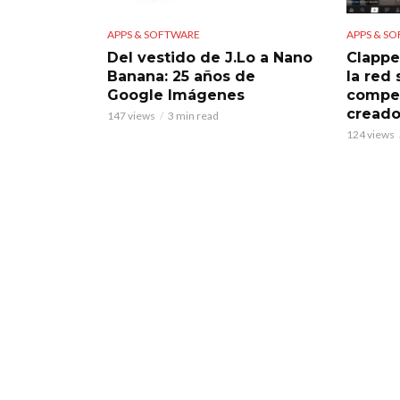
APPS & SOFTWARE
APPS & S
Del vestido de J.Lo a Nano
Clappe
Banana: 25 años de
la red
Google Imágenes
compet
creado
147 views
3 min read
124 views