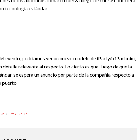
ciones de los audífonos tomaron fuerza luego de que se conociera
mo tecnología estándar.
del evento, podríamos ver un nuevo modelo de iPad y/o iPad mini;
 detalle relevante al respecto. Lo cierto es que, luego de que la
dar, se espera un anuncio por parte de la compañía respecto a
 puerto.
NE
IPHONE 14