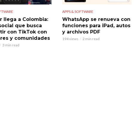
OFTWARE
APPS & SOFTWARE
r llega a Colombia:
WhatsApp se renueva con
 social que busca
funciones para iPad, autos
ir con TikTok con
y archivos PDF
res y comunidades
194 views
2 min read
3 min read