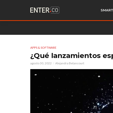
SMART
APPS & SOFTWARE
¿Qué lanzamientos es
agosto 30, 2022
Alejandra Betancourt