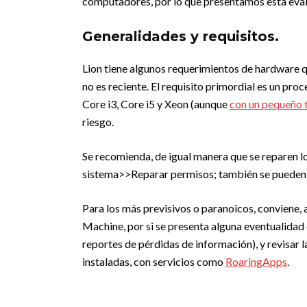
computadores, por lo que presentamos esta evalu
Generalidades y requisitos.
Lion tiene algunos requerimientos de hardware q
no es reciente. El requisito primordial es un pro
Core i3, Core i5 y Xeon (aunque
con un pequeño t
riesgo.
Se recomienda, de igual manera que se reparen 
sistema>>Reparar permisos; también se pueden 
Para los más previsivos o paranoicos, conviene,
Machine, por si se presenta alguna eventualidad
reportes de pérdidas de información), y revisar 
instaladas, con servicios como
RoaringApps
.