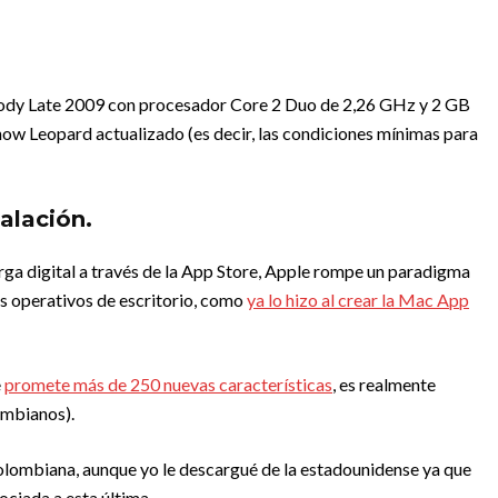
ody Late 2009 con procesador Core 2 Duo de 2,26 GHz y 2 GB
w Leopard actualizado (es decir, las condiciones mínimas para
alación.
rga digital a través de la App Store, Apple rompe un paradigma
as operativos de escritorio, como
ya lo hizo al crear la Mac App
e
promete más de 250 nuevas características
, es realmente
ombianos).
colombiana, aunque yo le descargué de la estadounidense ya que
ociada a esta última.