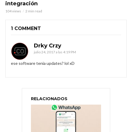
integración
104 views
2 min read
1 COMMENT
Drky Crzy
julio 24, 2017 a las 4:19 PM
ese software tenia updates? lol xD
RELACIONADOS