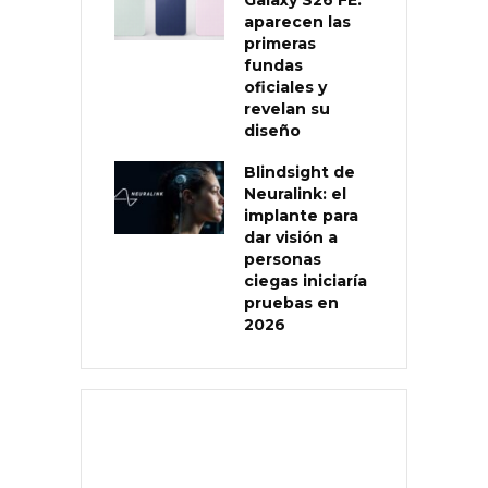
Galaxy S26 FE:
aparecen las
primeras
fundas
oficiales y
revelan su
diseño
Blindsight de
Neuralink: el
implante para
dar visión a
personas
ciegas iniciaría
pruebas en
2026