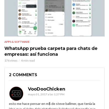
APPS & SOFTWARE
WhatsApp prueba carpeta para chats de
empresas: así funciona
176 views
4 min read
2 COMMENTS
VooDooChicken
mayo 31, 2017 a las 1:27 PM
esto me hace pensar en m$ de steve ballmer, que tenía la
idea que el éxito dela plataforma (windows) dependía que