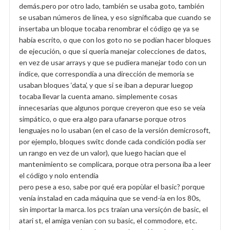
demás.pero por otro lado, también se usaba goto, también
se usaban números de línea, y eso significaba que cuando se
insertaba un bloque tocaba renombrar el código qe ya se
había escrito, o que con los goto no se podían hacer bloques
de ejecución, o que si quería manejar colecciones de datos,
en vez de usar arrays y que se pudiera manejar todo con un
índice, que correspondía a una dirección de memoria se
usaban bloques ‘data’, y que si se iban a depurar luegop
tocaba llevar la cuenta amano. simplemente cosas
innecesarias que algunos porque creyeron que eso se veía
simpático, o que era algo para ufanarse porque otros
lenguajes no lo usaban (en el caso de la versión demicrosoft,
por ejemplo, bloques switc donde cada condición podía ser
un rango en vez de un valor), que luego hacían que el
mantenimiento se complicara, porque otra persona iba a leer
el código y nolo entendía
pero pese a eso, sabe por qué era popùlar el basic? porque
venía instalad en cada máquina que se vend-ía en los 80s,
sin importar la marca. los pcs traían una versiçón de basic, el
atari st, el amiga venían con su basic, el commodore, etc.