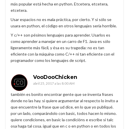
más popular está hecha en python. Etcetera, etcetera,
etcetera.
Usar espacios no es mala práctica, por cierto. Y si sólo se
usara en python, el código en otros lenguajes sería horrible.
Y c/++ son pésimos lenguajes para aprender. Usarlos es
como aprender a manejar en un carro de F1. Java es sólo
ligeramente más fácil, y ésa es su tragedia: no es tan
eficiente con la máquina como C/++ ni tan eficiente con el
programador como los lenguajes de script.
VooDooChicken
abril 25, 2017 a las 8:00 AM
también es bonito encontrar gente que se inventa frases
donde no las hay. si quiere argumentar al respecto lo invito a
que encuentre la frase que ud dice, en lo que yo publiqué.
por un lado, comparándolo con basic, todos hacen lo mismo.
quiere condiciones, en basic la condicións e escribe si talc
osa haga tal cosa. igual que en c o en python o en todos los