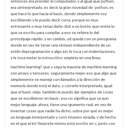
entonces era prender el computador, y al igual que python,
era uinterpretado. es decir, la gran novedad de `python, es
que hace lo que hacía el basic, donde simplemente voy
escribiendo y le puedo decir corra, porque es muy
estresante o muy tenaz darle click a un botón que revise lo
que va escrito para compilar. a eso se refiere lo del
prototipaje rápido. y en cambio, ud queda con un perograma
donde en vez de tener una sintaxis independiente de un
estilo deprogramación o algo así, le toca con indentaciones,
y le toca meter la nstrucciónc ompleta en una línea.
machine learning? que y sepa la mayoría de machine learning
son arrays y tensores. seguramente mejor eso que algo que
simplemente se maneja con llamados a la dirección de
memoria donde está el dato, y correrlo interpretado, igual
que el basic viejo. también le puedo dar ejemplos de cosas
que se escribieron en basic; eso no significa que se aun
mejor lenguaje. ahora, tiene una rgumento real, en vez de
inventar cosas que nadie ha dicho, sobre por qué es mejor
un lenguaje interpretado y cons intaxios viciada, y de hecho
en el que el int´ñerprete mismo está escrito en c, junto con