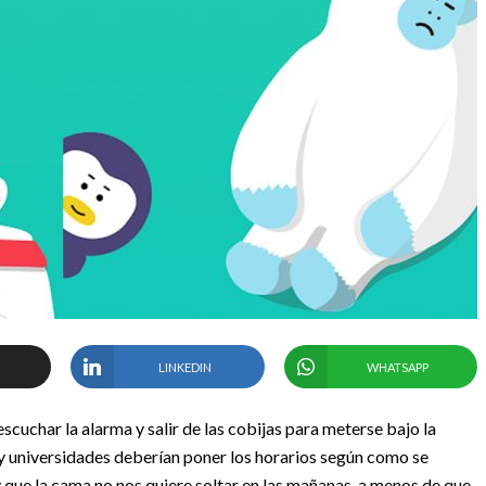
LINKEDIN
WHATSAPP
scuchar la alarma y salir de las cobijas para meterse bajo la
y universidades deberían poner los horarios según como se
y que la cama no nos quiere soltar en las mañanas, a menos de que