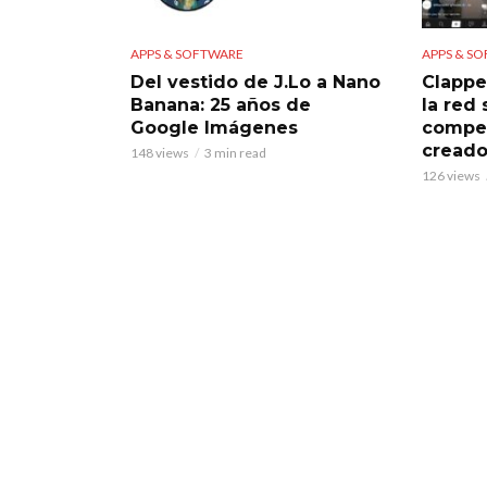
APPS & SOFTWARE
APPS & S
Del vestido de J.Lo a Nano
Clappe
Banana: 25 años de
la red
Google Imágenes
compet
creado
148 views
3 min read
126 views