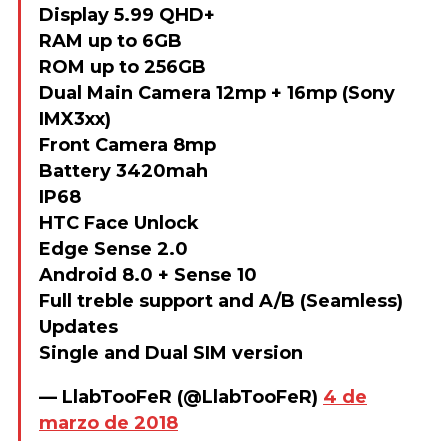
Display 5.99 QHD+
RAM up to 6GB
ROM up to 256GB
Dual Main Camera 12mp + 16mp (Sony
IMX3xx)
Front Camera 8mp
Battery 3420mah
IP68
HTC Face Unlock
Edge Sense 2.0
Android 8.0 + Sense 10
Full treble support and A/B (Seamless)
Updates
Single and Dual SIM version
— LlabTooFeR (@LlabTooFeR)
4 de
marzo de 2018