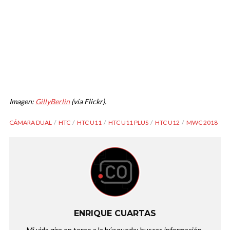
Imagen:
GillyBerlin
(vía Flickr).
CÁMARA DUAL
HTC
HTC U11
HTC U11 PLUS
HTC U12
MWC 2018
ENRIQUE CUARTAS
Mi vida gira en torno a la búsqueda: buscas información,