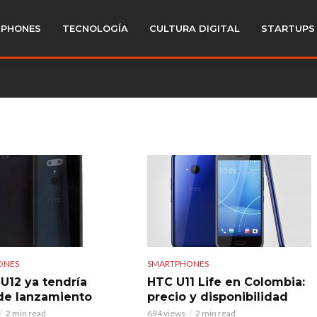
PHONES
TECNOLOGÍA
CULTURA DIGITAL
STARTUPS
ONES
SMARTPHONES
 U12 ya tendría
HTC U11 Life en Colombia:
de lanzamiento
precio y disponibilidad
2 min read
694 views
2 min read