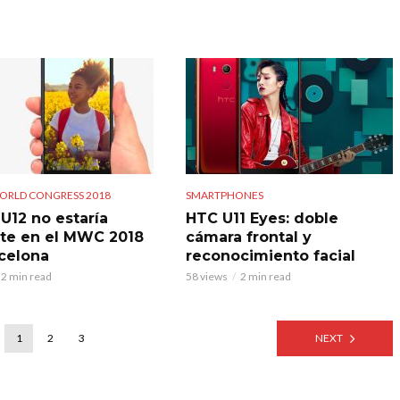
ORLD CONGRESS 2018
SMARTPHONES
 U12 no estaría
HTC U11 Eyes: doble
te en el MWC 2018
cámara frontal y
celona
reconocimiento facial
2 min read
58 views
2 min read
1
2
3
NEXT