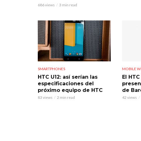
686 views
3 min read
SMARTPHONES
MOBILE W
HTC U12: así serían las
El HTC
especificaciones del
presen
próximo equipo de HTC
de Bar
83 views
2 min read
42 views