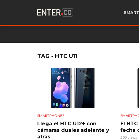
SMART
TAG - HTC U11
SMARTPHONES
SMARTPH
Llega el HTC U12+ con
El HTC
cámaras duales adelante y
fecha 
atrás
205 views