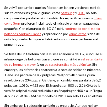
Se volvió costumbre que los fabricantes lancen versiones mini de
sus teléfonos insignia. Algunos, como
Samsung
y
HTC
, no solo
comprimen las pantallas sino también las especificaciones, y
otros
como Sony
prefieren incluir todo el músculo en un empaque más
pequeño. Con el anuncio del LG G2 mini,
confirmado por el medio
holandés Android Planet
y reproducido por
varios
otros
sitios de
noticias, queda claro que el fabricante surcoreano pertenece al
primer grupo.
Se trata de un teléfono con la misma apariencia del G2, e incluso el
mismo juego de botones trasero que se convirtió en
el estandarte
de su hermano mayor
(y en
su caracteristica más polémica
). Sin
embargo, las diferencias aparecen a la hora de hablar de números.
Tiene una pantalla de 4,7 pulgadas, 960 por 540 píxeles y una
resolución de 234 ppp. El G2 tiene, en cambio, una pantalla de 5,2
pulgadas, 1.080p y 423 ppp. El Snapdragon 800 de 2,26 GHz de la
versión original quedó reducido a un Snapdragon 400 o a un Tegra
4i, y los 2 GB de RAM del modelo de 2013 son solo 1 GB en el Mini.
Sin embargo, la reducción también es en precio. Aunque no hay