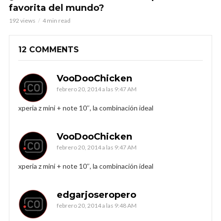
favorita del mundo?
192 views
4 min read
12 COMMENTS
VooDooChicken
febrero 20, 2014 a las 9:47 AM
xperia z mini + note 10″, la combinación ideal
VooDooChicken
febrero 20, 2014 a las 9:47 AM
xperia z mini + note 10″, la combinación ideal
edgarjoseropero
febrero 20, 2014 a las 9:48 AM